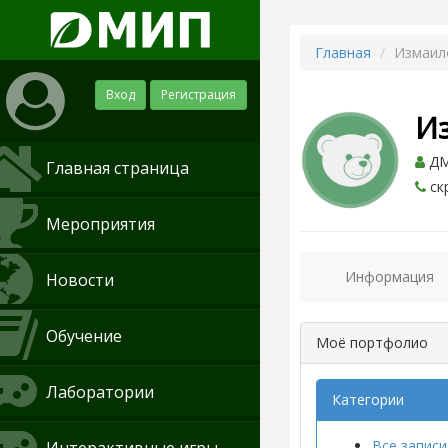
Главная
Измаил
Вход
Регистрация
И
ДМИ
Главная страница
ск
Мероприятия
Информация
Новости
Обучение
Моё портфолио
Лаборатории
Категории
Все записи 