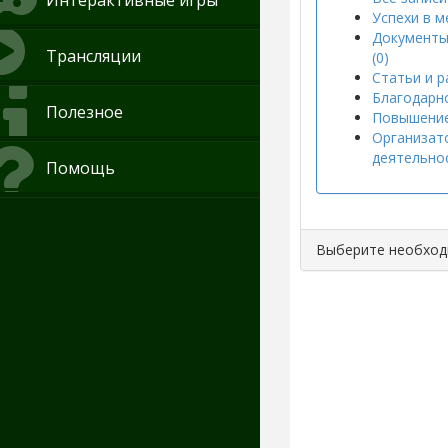
Интерактивные игры
Успехи в м
Документы
Трансляции
(0)
Статьи и р
Благодарно
Полезное
Повышение
Организат
деятельнос
Помощь
Выберите необхо