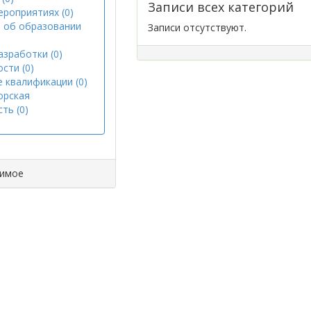
Записи всех категорий
ероприятиях (0)
 об образовании
Записи отсутствуют.
азработки (0)
сти (0)
 квалификации (0)
орская
ть (0)
димое