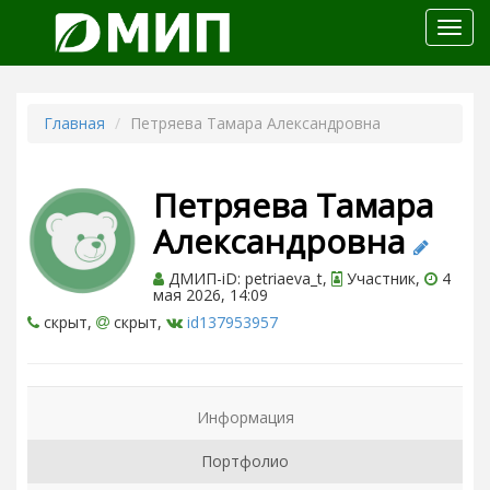
Откр
меню
Главная
Петряева Тамара Александровна
Петряева Тамара
Александровна
ДМИП-iD: petriaeva_t,
Участник,
4
мая 2026, 14:09
скрыт,
скрыт,
id137953957
Информация
Портфолио