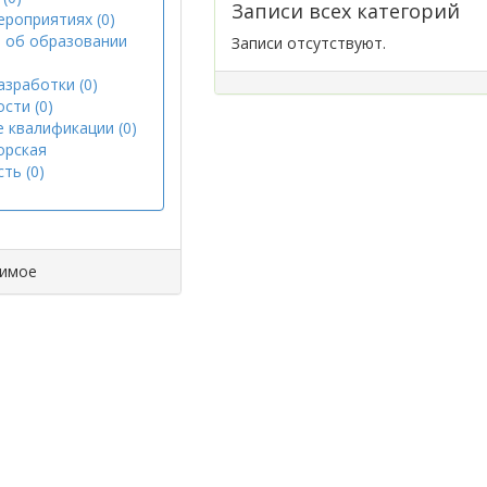
Записи всех категорий
ероприятиях (0)
 об образовании
Записи отсутствуют.
азработки (0)
сти (0)
 квалификации (0)
орская
ть (0)
димое