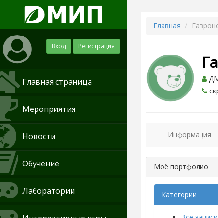
Главная
Гаврон
Вход
Регистрация
Г
ДМ
Главная страница
ск
Мероприятия
Информация
Новости
Обучение
Моё портфолио
Лаборатории
Категории
Все записи 