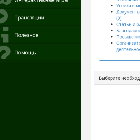
Интерактивные игры
Успехи в м
Документы
Трансляции
(0)
Статьи и р
Благодарно
Полезное
Повышение
Организат
деятельнос
Помощь
Выберите необхо