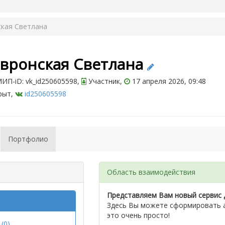
ская Светлана
авронская Светлана
ИП-iD: vk_id250605598,
Участник,
17 апреля 2026, 09:48
рыт,
id250605598
Портфолио
Область взаимодействия
Представляем Вам новый сервис 
Здесь Вы можете сформировать а
это очень просто!
(0)