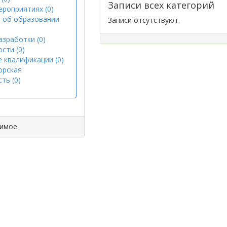
Записи всех категорий
ероприятиях (0)
 об образовании
Записи отсутствуют.
азработки (0)
сти (0)
 квалификации (0)
орская
ть (0)
димое