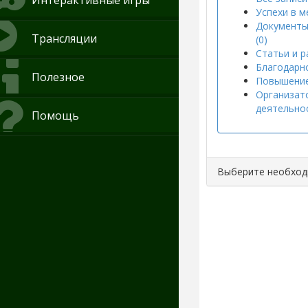
Интерактивные игры
Успехи в м
Документы
Трансляции
(0)
Статьи и р
Благодарно
Полезное
Повышение
Организат
деятельнос
Помощь
Выберите необхо