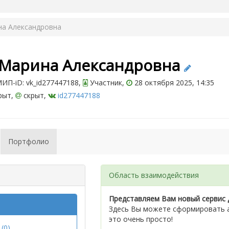
на Александровна
 Марина Александровна
ИП-iD: vk_id277447188,
Участник,
28 октября 2025, 14:35
рыт,
скрыт,
id277447188
Портфолио
Область взаимодействия
Представляем Вам новый сервис 
Здесь Вы можете сформировать а
это очень просто!
(0)