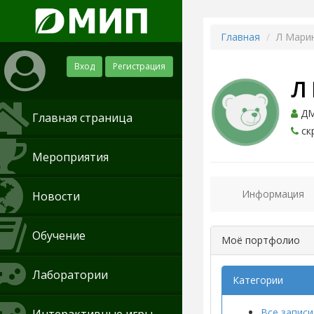
Главная
Л Мари
Вход
Регистрация
Л
ДМ
Главная страница
ск
Мероприятия
Информация
Новости
Обучение
Моё портфолио
Лаборатории
Категории
Все записи 