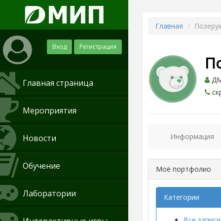
Главная
Позеру
Вход
Регистрация
П
ДМ
Главная страница
ск
Мероприятия
Информация
Новости
Обучение
Моё портфолио
Лаборатории
Категории
Все записи 