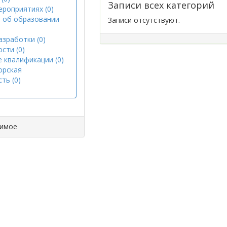
Записи всех категорий
ероприятиях (0)
 об образовании
Записи отсутствуют.
азработки (0)
сти (0)
 квалификации (0)
орская
ть (0)
димое