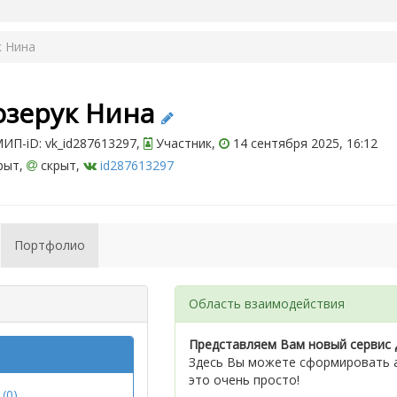
к Нина
озерук Нина
ИП-iD: vk_id287613297,
Участник,
14 сентября 2025, 16:12
рыт,
скрыт,
id287613297
Портфолио
Область взаимодействия
Представляем Вам новый сервис 
Здесь Вы можете сформировать а
это очень просто!
(0)