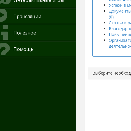
Интерактивные игры
Успехи в м
Документы
Трансляции
(0)
Статьи и р
Благодарно
Полезное
Повышение
Организат
деятельнос
Помощь
Выберите необхо