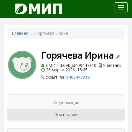
Откр
меню
Главная
Горячева Ирина
Горячева Ирина
ДМИП-iD: vk_id409447910,
Участник,
26 марта 2026, 15:45
скрыт,
id409447910
Информация
Портфолио