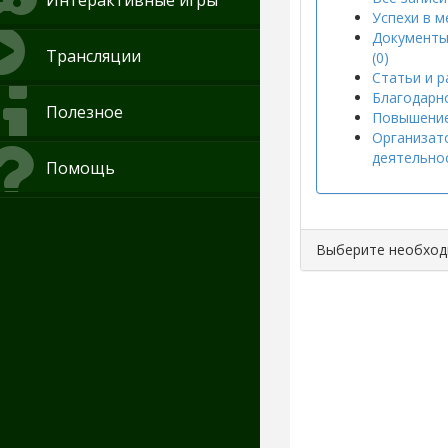
Интерактивные игры
Успехи в м
Документы
Трансляции
(0)
Статьи и р
Благодарно
Полезное
Повышение
Организат
деятельнос
Помощь
Выберите необхо