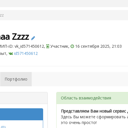
zz
aa Zzzz
ИП-iD: vk_id571450612,
Участник,
16 сентября 2025, 21:03
рыт,
id571450612
Портфолио
Область взаимодействия
Представляем Вам новый сервис 
Здесь Вы можете сформировать а
это очень просто!
(0)