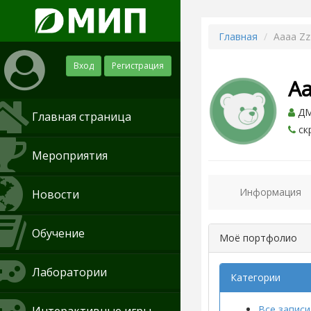
Главная
Aaaa Zz
Вход
Регистрация
Aa
ДМ
Главная страница
ск
Мероприятия
Информация
Новости
Обучение
Моё портфолио
Лаборатории
Категории
Все записи 