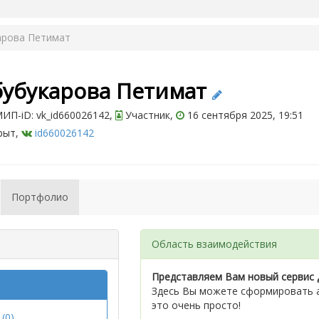
арова Петимат
бубукарова Петимат
ИП-iD: vk_id660026142,
Участник,
16 сентября 2025, 19:51
рыт,
id660026142
Портфолио
Область взаимодействия
Представляем Вам новый сервис 
Здесь Вы можете сформировать а
это очень просто!
(0)