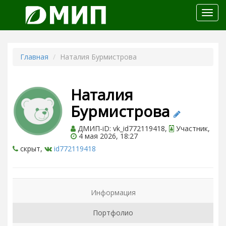
Откр
меню
Главная
Наталия Бурмистрова
Наталия
Бурмистрова
ДМИП-iD: vk_id772119418,
Участник,
4 мая 2026, 18:27
скрыт,
id772119418
Информация
Портфолио