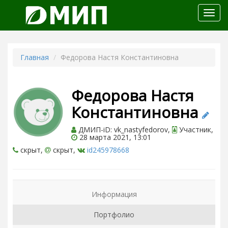
Откр
меню
Главная
Федорова Настя Константиновна
Федорова Настя
Константиновна
ДМИП-iD: vk_nastyfedorov,
Участник,
28 марта 2021, 13:01
скрыт,
скрыт,
id245978668
Информация
Портфолио