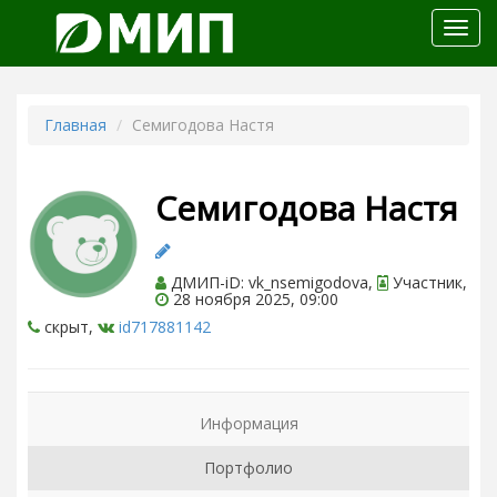
Откр
меню
Главная
Семигодова Настя
Семигодова Настя
ДМИП-iD: vk_nsemigodova,
Участник,
28 ноября 2025, 09:00
скрыт,
id717881142
Информация
Портфолио