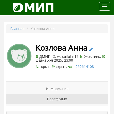
Откр
меню
Главная
Козлова Анна
Козлова Анна
ДМИП-iD: vk_saifullin17,
Участник,
2 декабря 2025, 23:00
скрыт,
скрыт,
id262614108
Информация
Портфолио