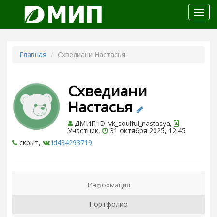
Откр
меню
Главная
Схведиани Настасья
Схведиани
Настасья
ДМИП-iD: vk_soulful_nastasya,
Участник,
31 октября 2025, 12:45
скрыт,
id434293719
Информация
Портфолио