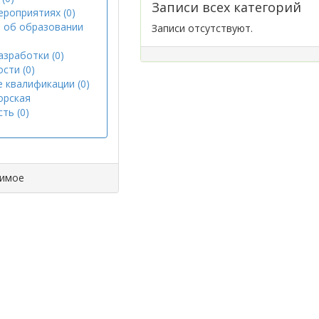
Записи всех категорий
ероприятиях (0)
 об образовании
Записи отсутствуют.
азработки (0)
сти (0)
 квалификации (0)
орская
ть (0)
димое