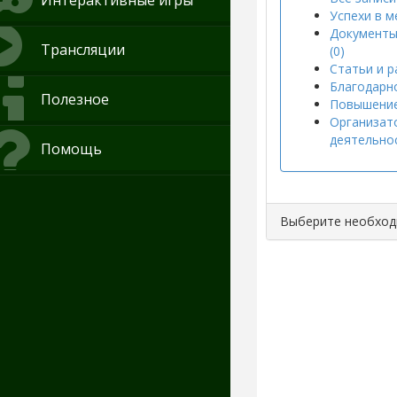
Интерактивные игры
Успехи в м
Документы
Трансляции
(0)
Статьи и р
Благодарно
Полезное
Повышение
Организат
деятельнос
Помощь
Выберите необхо