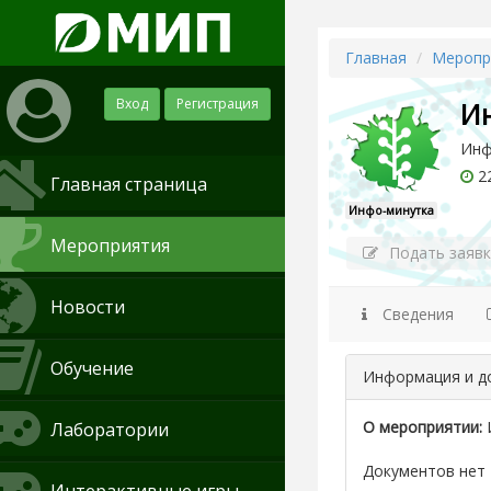
Главная
Меропр
Вход
Регистрация
И
Инф
22
Главная страница
Инфо-минутка
Мероприятия
Подать заявк
Новости
Сведения
Обучение
Информация и д
О мероприятии:
Лаборатории
Документов нет