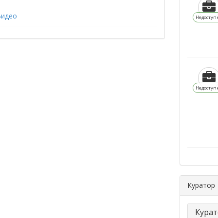
Видео
Недоступ
Недоступ
Куратор
Курат