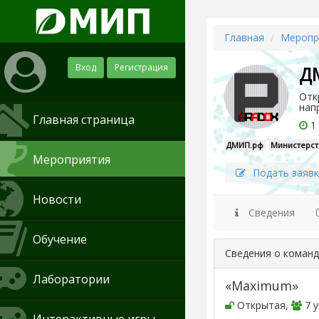
Главная
Меропр
Вход
Регистрация
ДМ
Отк
нап
Главная страница
1 
ДМИП.рф
Министерст
Мероприятия
Подать заявк
Новости
Сведения
Обучение
Сведения о коман
Лаборатории
«Maximum»
Открытая,
7 у