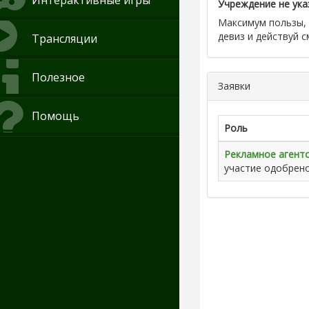
Интерактивные игры
Учреждение не ука
Максимум пользы, 
девиз и действуй см
Трансляции
Полезное
Заявки
Помощь
Роль
Рекламное агент
участие одобрен