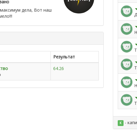
зано
максимум дела, Вот наш
Д
ело!!!
Н
Т
Результат
Т
ство
64.26
о
Н
Т
- кап
К