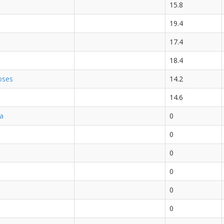
15.8
19.4
17.4
18.4
oses
14.2
14.6
a
0
0
0
0
0
0