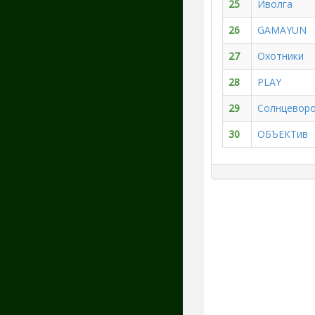
25
Иволга
26
GAMAYUN
27
Охотники
28
PLAY
29
Солнцевор
30
ОБЪЕКТив