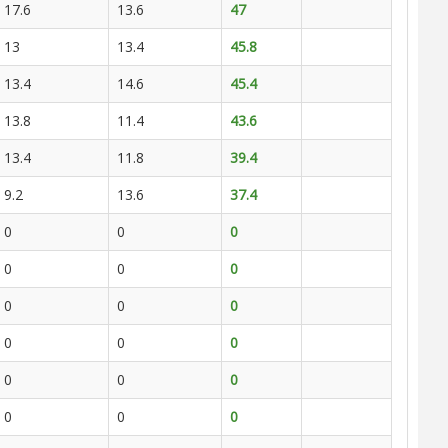
17.6
13.6
47
13
13.4
45.8
13.4
14.6
45.4
13.8
11.4
43.6
13.4
11.8
39.4
9.2
13.6
37.4
0
0
0
0
0
0
0
0
0
0
0
0
0
0
0
0
0
0