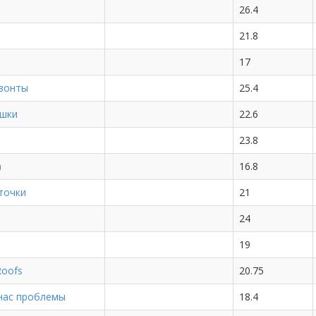
26.4
21.8
17
зонты
25.4
ашки
22.6
23.8
a
16.8
точки
21
и
24
19
oofs
20.75
 нас проблемы
18.4