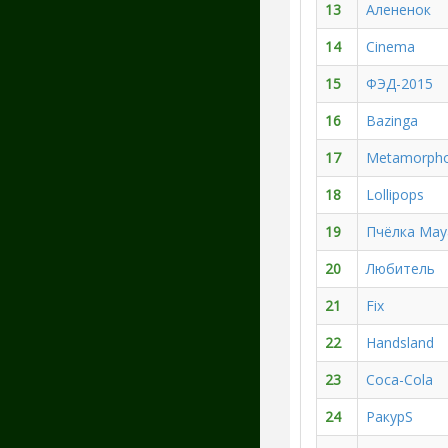
13
Алененок
14
Сinema
15
ФЭД-2015
16
Bazinga
17
Metamorph
18
Lollipops
19
Пчёлка May
20
Любитель
21
Fix
22
Handsland
23
Coca-Cola
24
РакурS