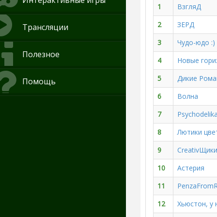
Интерактивные игры
1
ВзгляД
2
ЗЕРД
Трансляции
3
Чудо-юдо :)
Полезное
4
Новые гори
5
Дикие Ром
Помощь
6
Волна
7
Psychodelik
8
Лютики цве
9
CreativЩик
10
Астерия
11
PenzaFromR
12
Хьюстон, у