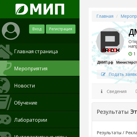
Главная
Меропр
Вход
Регистрация
ДМ
Отк
нап
Главная страница
1 
ДМИП.рф
Министерст
Мероприятия
Подать заявк
Новости
Сведения
Обучение
Результаты
Эт
Лаборатории
Результаты / Рекл