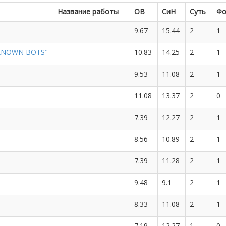
Название работы
ОВ
СиН
Суть
Фо
9.67
15.44
2
1
"KNOWN BOTS"
10.83
14.25
2
1
9.53
11.08
2
1
11.08
13.37
2
0
7.39
12.27
2
1
8.56
10.89
2
1
7.39
11.28
2
1
9.48
9.1
2
1
8.33
11.08
2
1
7.19
12.27
1
0