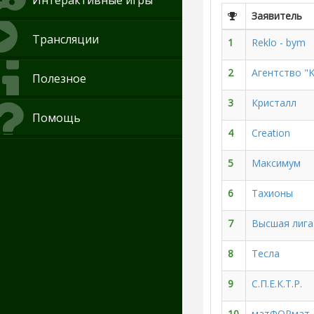
Интерактивные игры
Заявитель
Трансляции
1
Reklo - bym
2
Агентство 
Полезное
3
Кристалл
Помощь
4
Creation
5
Максимум
6
Тахионы
7
Высшая лига
8
Тесла
9
С.П.Е.К.Т.Р.
10
матФОРмат