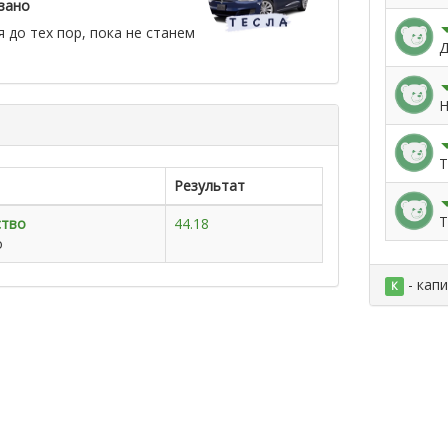
зано
 до тех пор, пока не станем
Д
Н
Т
Результат
Т
ство
44.18
о
- кап
К