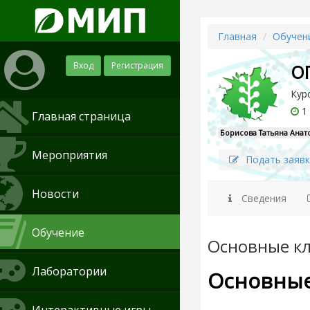
Главная
Обучен
Вход
Регистрация
О
Кур
1 
Главная страница
Борисова Татьяна Анат
Мероприятия
Подать заявк
Новости
Сведения
Обучение
Основные кл
Лаборатории
Основные