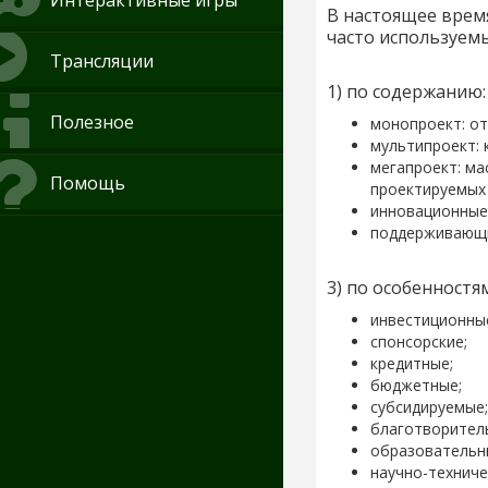
Интерактивные игры
В настоящее врем
часто используем
Трансляции
1) по содержанию
Полезное
монопроект: от
мультипроект: 
мегапроект: ма
Помощь
проектируемых
инновационные 
поддерживающи
3) по особенност
инвестиционны
спонсорские;
кредитные;
бюджетные;
субсидируемые;
благотворитель
образовательн
научно-техниче