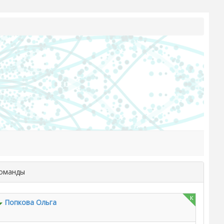
команды
к
Попкова Ольга