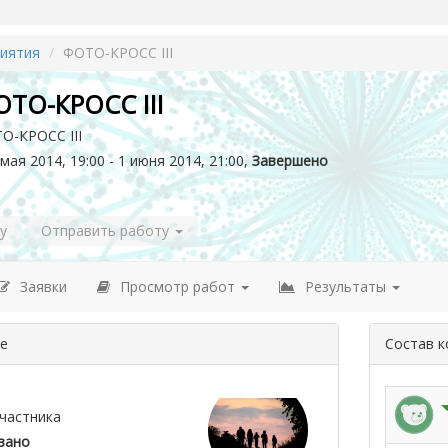
иятия
ФОТО-КРОСС III
ТО-КРОСС III
О-КРОСС III
мая 2014, 19:00 - 1 июня 2014, 21:00,
Завершено
у
Отправить работу
Заявки
Просмотр работ
Результаты
де
Состав 
частника
зано