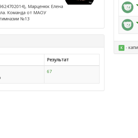
9624702014), Марценюк Елена
лла. Команда от МАОУ
гимназии №13
- кап
К
Результат
67
о