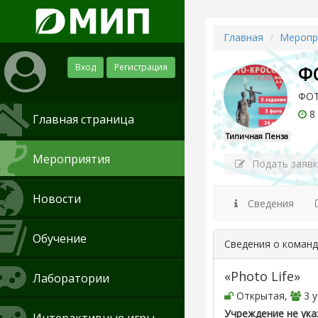
Главная
Меропр
Вход
Регистрация
ФО
ФОТ
8 
Главная страница
Типичная Пенза
Мероприятия
Подать заявк
Новости
Сведения
Обучение
Сведения о коман
«Photo Life»
Лаборатории
Открытая,
3 у
Учреждение не ука