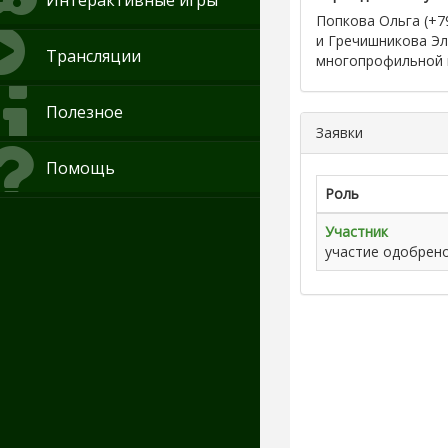
Интерактивные игры
Попкова Ольга (+7
и Гречишникова Э
Трансляции
многопрофильной 
Полезное
Заявки
Помощь
Роль
Участник
участие одобрен