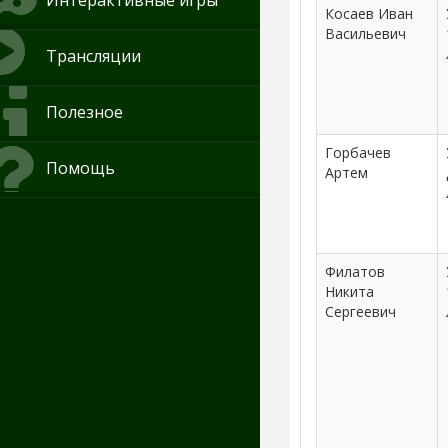
Интерактивные игры
Косаев Иван
Васильевич
Трансляции
Полезное
Горбачев
Помощь
Артем
Филатов
Никита
Сергеевич