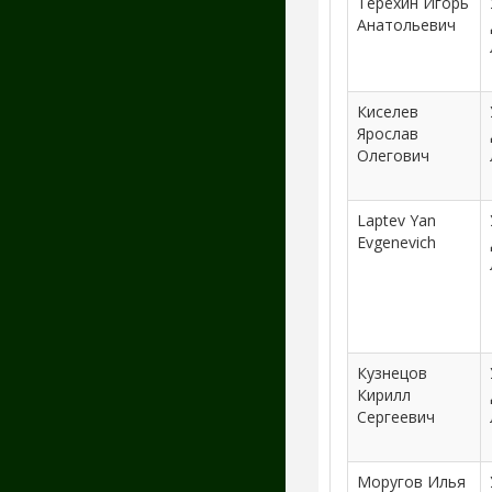
Терёхин Игорь
Анатольевич
Киселев
Ярослав
Олегович
Laptev Yan
Evgenevich
Кузнецов
Кирилл
Сергеевич
Моругов Илья