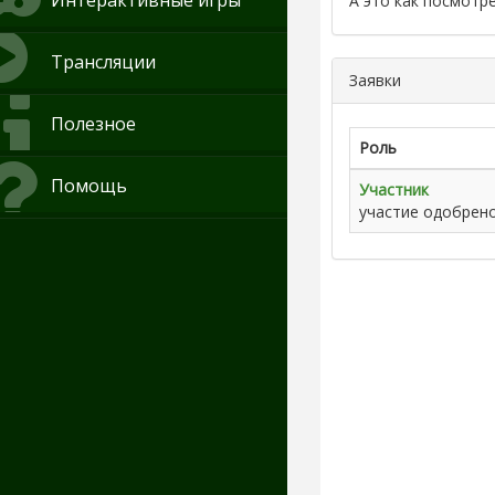
Интерактивные игры
А это как посмотрет
Трансляции
Заявки
Полезное
Роль
Помощь
Участник
участие одобрен