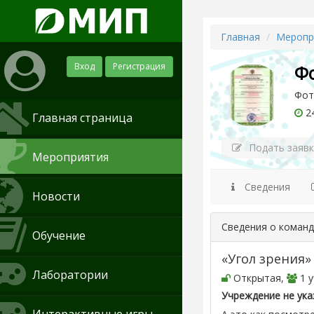
Главная
Меропр
Вход
Регистрация
Ф
Фот
24
Главная страница
Подать заявк
Мероприятия
Сведения
Новости
Сведения о коман
Обучение
«Угол зрения»
Лаборатории
Открытая,
1 у
Учреждение не ука