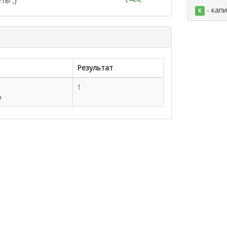
ь! ;)
- кап
К
Результат
1
о