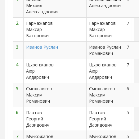
Михаил
Александрович
Александрович
2
Гармажапов
Гармажапов
7
Максар
Максар
Баторович
Баторович
3
Иванов Руслан
Иванов Руслан
7
Романович
4
Цыренжапов
Цыренжапов
7
Аюр
Аюр
Алдарович
Алдарович
5
Смольников
Смольников
6
Максим
Максим
Романович
Романович
6
Платов
Платов
5
Георгий
Георгий
Давидович
Давидович
7
Мункожапов
Мункожапов
5