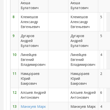
Аюша
Аюша
Булатович
Булатович
8
Клемешов
Клемешов
5
Александр
Александр
Евгеньевич
Евгеньевич
9
Дугаров
Дугаров
5
Андрей
Андрей
Булатович
Булатович
10
Линейцев
Линейцев
4
Евгений
Евгений
Владимирович
Владимирович
11
Намцораев
Намцораев
2
Юрий
Юрий
Баирович
Баирович
12
Алсыев Андрей
Алсыев Андрей
6
Антонович
Антонович
13
Манжуев Марк
Манжуев Марк
4