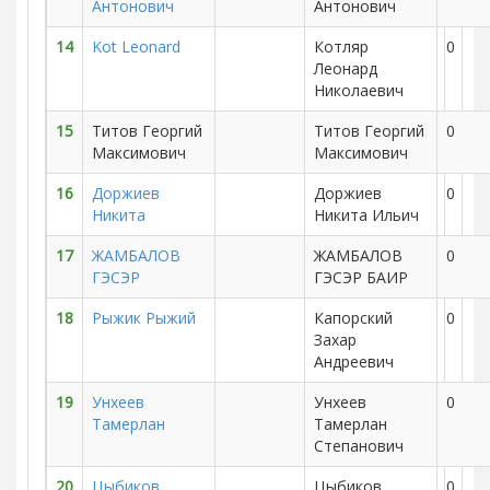
Антонович
Антонович
14
Kot Leonard
Котляр
0
Леонард
Николаевич
15
Титов Георгий
Титов Георгий
0
Максимович
Максимович
16
Доржиев
Доржиев
0
Никита
Никита Ильич
17
ЖАМБАЛОВ
ЖАМБАЛОВ
0
ГЭСЭР
ГЭСЭР БАИР
18
Рыжик Рыжий
Капорский
0
Захар
Андреевич
19
Унхеев
Унхеев
0
Тамерлан
Тамерлан
Степанович
20
Цыбиков
Цыбиков
0