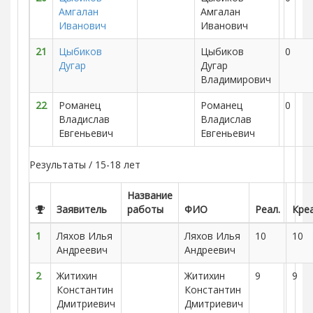
Амгалан
Амгалан
Иванович
Иванович
21
Цыбиков
Цыбиков
0
Дугар
Дугар
Владимирович
22
Романец
Романец
0
Владислав
Владислав
Евгеньевич
Евгеньевич
Результаты / 15-18 лет
Название
Заявитель
работы
ФИО
Реал.
Креа
1
Ляхов Илья
Ляхов Илья
10
10
Андреевич
Андреевич
2
Житихин
Житихин
9
9
Константин
Константин
Дмитриевич
Дмитриевич