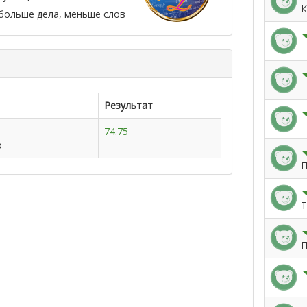
К
 больше дела, меньше слов
Результат
74.75
о
П
Т
П