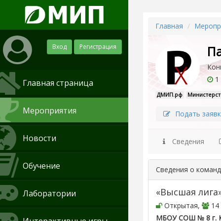
Главная
Меропр
Вход
Регистрация
П
Кон
1 
Главная страница
ДМИП.рф
Министерст
Мероприятия
Подать заявк
Новости
Сведения
Обучение
Сведения о коман
«Высшая лига
Лаборатории
Открытая,
14 
МБОУ СОШ № 8 г. 