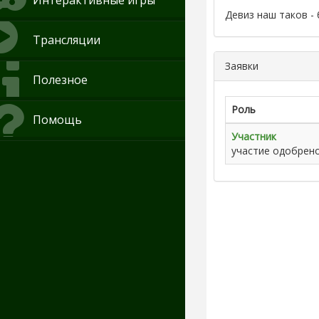
Интерактивные игры
Девиз наш таков -
Трансляции
Заявки
Полезное
Роль
Помощь
Участник
участие одобрен