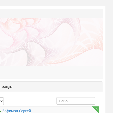
команды
к
Елфимов Сергей