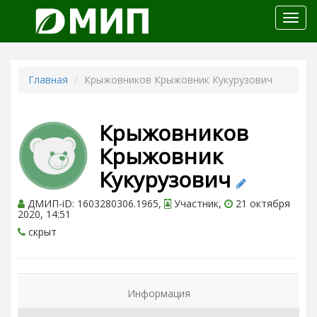
Откр
меню
Главная
Крыжовников Крыжовник Кукурузович
Крыжовников
Крыжовник
Кукурузович
ДМИП-iD: 1603280306.1965,
Участник,
21 октября
2020, 14:51
скрыт
Информация