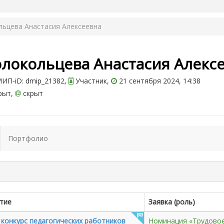
льцева Анастасия Алексеевна
олокольцева Анастасия Алекс
ИП-iD: dmip_21382,
Участник,
21 сентября 2024, 14:38
рыт,
скрыт
Портфолио
тие
Заявка (роль)
конкурс педагогических работников
Номинация «Трудово