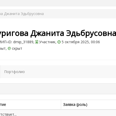
ва Джанита Эдьбрусовна
уригова Джанита Эдьбрусовн
ИП-iD: dmip_31889,
Участник,
5 октября 2025, 00:06
рыт,
скрыт
Портфолио
тие
Заявка (роль)
ствует...