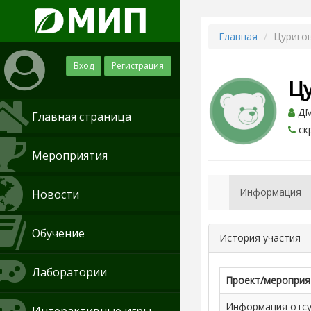
Главная
Цуриго
Вход
Регистрация
Ц
ДМ
Главная страница
ск
Мероприятия
Информация
Новости
Обучение
История участия
Лаборатории
Проект/мероприя
Информация отсут