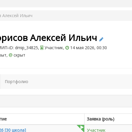
в Алексей Ильич
орисов Алексей Ильич
ИП-iD: dmip_34825,
Участник,
14 мая 2026, 00:30
рыт,
скрыт
Портфолио
тие
Заявка (роль)
6 [30 школа]
Участник