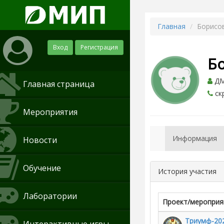
Главная
Борисо
Вход
Регистрация
Б
ДМ
Главная страница
ск
Мероприятия
Информация
Новости
Обучение
История участия
Лаборатории
Проект/мероприя
Триумф-202