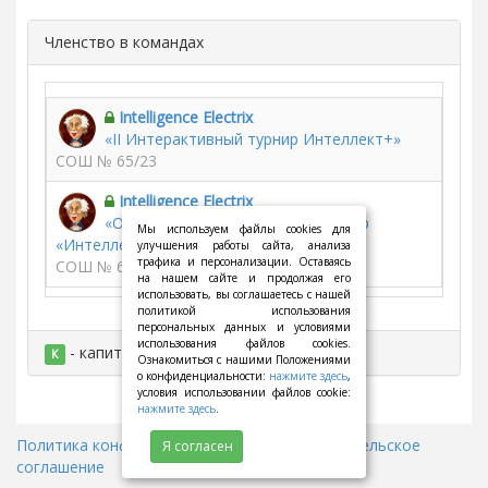
Членство в командах
Intelligence Electrix
«II Интерактивный турнир Интеллект+»
СОШ № 65/23
Intelligence Electrix
«Областной интерактивный турнир
Мы используем файлы cookies для
«Интеллект+» 2017/2018»
улучшения работы сайта, анализа
трафика и персонализации. Оставаясь
СОШ № 65/23
на нашем сайте и продолжая его
использовать, вы соглашаетесь с нашей
политикой использования
персональных данных и условиями
использования файлов cookies.
- капитан
К
Ознакомиться с нашими Положениями
о конфиденциальности:
нажмите здесь
,
условия использовании файлов cookie:
нажмите здесь
.
Политика конфиденциальности
||
Пользовательское
Я согласен
соглашение