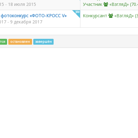
15 - 18 июля 2015
Участник
«ВзгляД»
(70.
 фотоконкурс «ФОТО-КРОСС V»
Конкурсант
«ВзгляД»
(3
017 - 9 декабря 2017
тся
остановлен
завершён