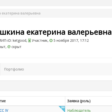
 екатерина валерьевна
ашкина екатерина валерьевн
ИП-iD: ketgood,
Участник,
5 ноября 2017, 17:12
рыт,
скрыт
Портфолио
тие
Заявка (роль)
С IV
Наблюдатель