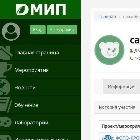
Главная
сашкина
Вход
Регистрация
с
ДМ
Главная страница
ск
Мероприятия
Информация
Новости
Обучение
История участия
Лаборатории
Проект/мероприя
ФОТО-КРОС