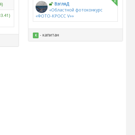
к
ВзгляД
4)
«Областной фотоконкурс
3.41)
«ФОТО-КРОСС V»»
- капитан
К