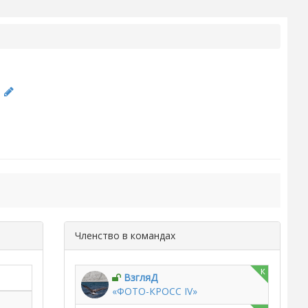
а
Членство в командах
к
ВзгляД
«ФОТО-КРОСС IV»