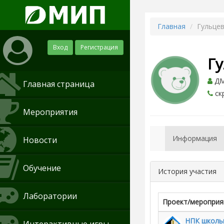
Главная
Гульце
Вход
Регистрация
Г
ДМИ
Главная страница
ск
Мероприятия
Информация
Новости
Обучение
История участия
Лаборатории
Проект/мероприя
НПК школьн