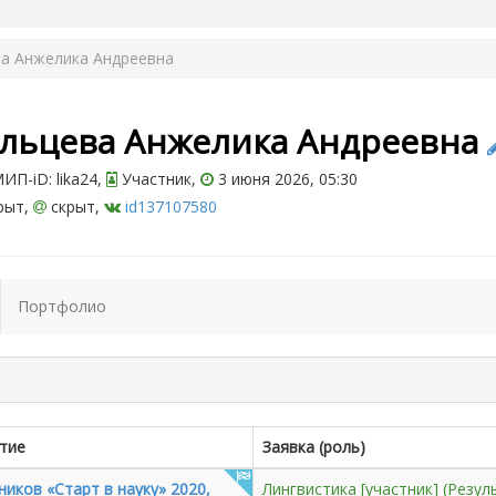
ва Анжелика Андреевна
ульцева Анжелика Андреевна
П-iD: lika24,
Участник,
3 июня 2026, 05:30
рыт,
скрыт,
id137107580
Портфолио
тие
Заявка (роль)
иков «Старт в науку» 2020,
Лингвистика [участник]
(Резул