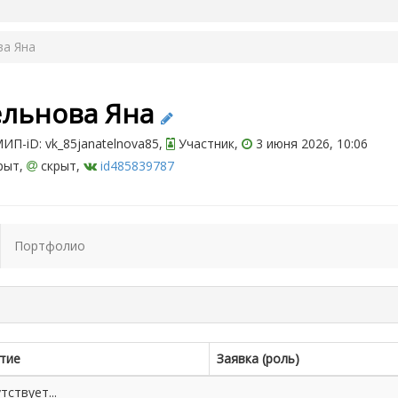
ва Яна
ельнова Яна
П-iD: vk_85janatelnova85,
Участник,
3 июня 2026, 10:06
рыт,
скрыт,
id485839787
Портфолио
тие
Заявка (роль)
ствует...