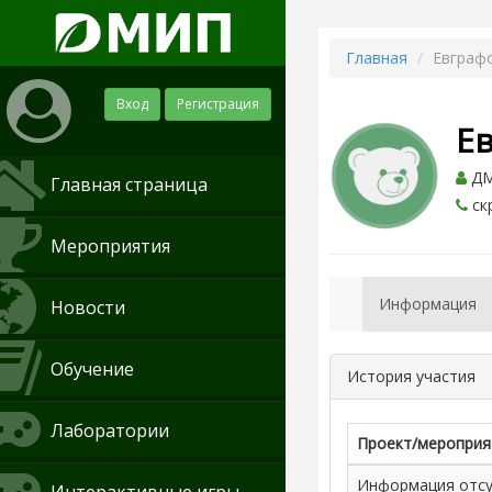
Главная
Евграф
Вход
Регистрация
Е
ДМИ
Главная страница
ск
Мероприятия
Информация
Новости
Обучение
История участия
Лаборатории
Проект/мероприя
Информация отсут