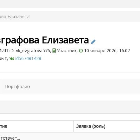
ова Елизавета
вграфова Елизавета
П-iD: vk_evgrafova576,
Участник,
10 января 2026, 16:07
рыт,
id567481428
Портфолио
тие
Заявка (роль)
ствует...