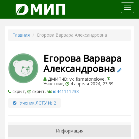
Откр
меню
Главная
Егорова Варвара Александровна
Егорова Варвара
Александровна
ДМИП-iD: vk_fismatonelove,
Участник,
4 апреля 2024, 23:39
скрыт,
скрыт,
id441111238
Ученик ЛСТУ № 2
Информация