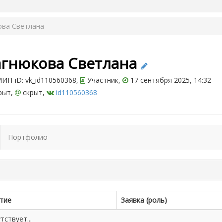
ова Светлана
агнюкова Светлана
ИП-iD: vk_id110560368,
Участник,
17 сентября 2025, 14:32
рыт,
скрыт,
id110560368
Портфолио
тие
Заявка (роль)
ствует...