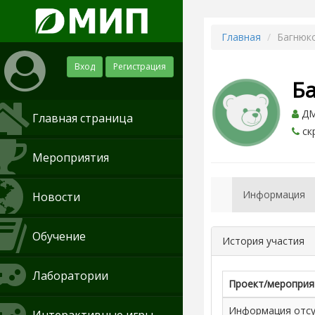
Главная
Багнюк
Вход
Регистрация
Б
ДМ
Главная страница
ск
Мероприятия
Информация
Новости
Обучение
История участия
Лаборатории
Проект/мероприя
Информация отсут