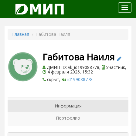
Откр
меню
Главная
Габитова Наиля
Габитова Наиля
ДМИП-iD: vk_id199088778,
Участник,
4 февраля 2026, 15:32
скрыт,
id199088778
Информация
Портфолио