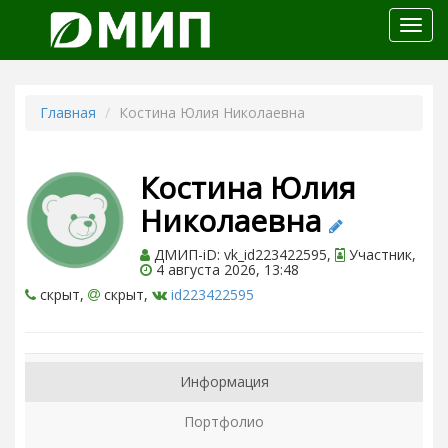
Откр
меню
Главная
Костина Юлия Николаевна
Костина Юлия
Николаевна
ДМИП-iD: vk_id223422595,
Участник,
4 августа 2026, 13:48
скрыт,
скрыт,
id223422595
Информация
Портфолио