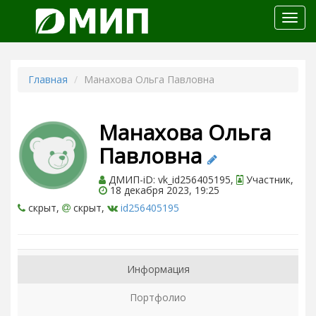
Откр
меню
Главная
Манахова Ольга Павловна
Манахова Ольга
Павловна
ДМИП-iD: vk_id256405195,
Участник,
18 декабря 2023, 19:25
скрыт,
скрыт,
id256405195
Информация
Портфолио