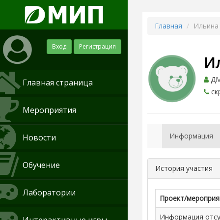
Главная
Ильина
Вход
Регистрация
И
ДМ
Главная страница
ск
Мероприятия
Информация
Новости
Обучение
История участия
Лаборатории
Проект/мероприя
Информация отсут