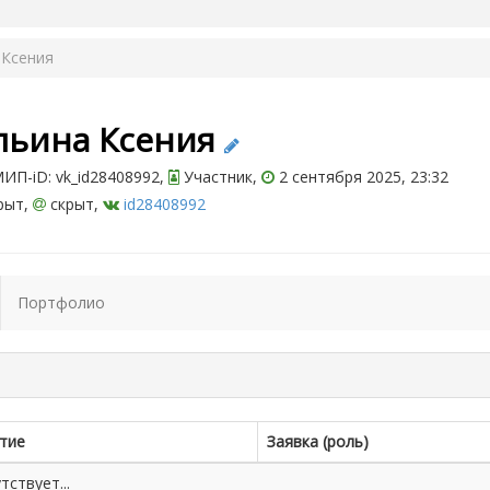
 Ксения
льина Ксения
ИП-iD: vk_id28408992,
Участник,
2 сентября 2025, 23:32
рыт,
скрыт,
id28408992
Портфолио
тие
Заявка (роль)
ствует...