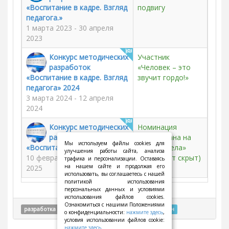
«Воспитание в кадре. Взгляд
подвигу
педагога.»
1 марта 2023 - 30 апреля
2023
Конкурс методических
Участник
разработок
«Человек – это
«Воспитание в кадре. Взгляд
звучит гордо!»
педагога» 2024
3 марта 2024 - 12 апреля
2024
Конкурс методических
Номинация
разработок
«Жизнь дана на
Мы используем файлы cookies для
«Воспитание в кадре» 2025
добрые дела»
улучшения работы сайта, анализа
10 февраля 2025 - 10 марта
(Результат скрыт)
трафика и персонализации. Оставаясь
на нашем сайте и продолжая его
2025
использовать, вы соглашаетесь с нашей
политикой использования
персональных данных и условиями
использования файлов cookies.
Ознакомиться с нашими Положениями
разработка
проводится
остановлен
завершён
о конфиденциальности:
нажмите здесь
,
условия использовании файлов cookie:
нажмите здесь
.