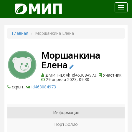
Откр
меню
Главная
Моршанкина Елена
Моршанкина
Елена
ДМИП-iD: vk_id463084973,
Участник,
29 апреля 2023, 09:30
скрыт,
id463084973
Информация
Портфолио