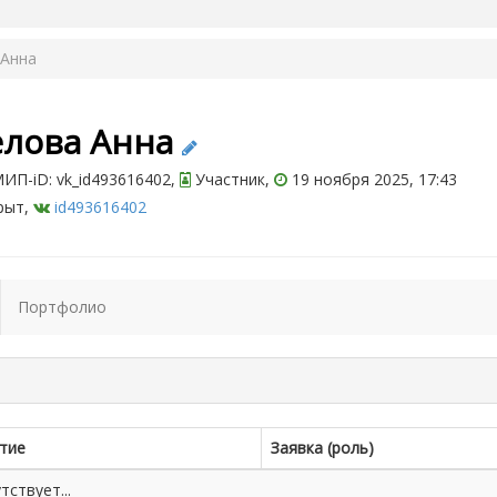
 Анна
елова Анна
ИП-iD: vk_id493616402,
Участник,
19 ноября 2025, 17:43
рыт,
id493616402
Портфолио
тие
Заявка (роль)
ствует...