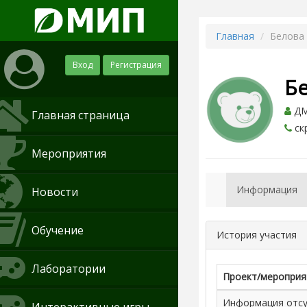
Главная
Белова
Вход
Регистрация
Б
ДМ
Главная страница
ск
Мероприятия
Информация
Новости
Обучение
История участия
Лаборатории
Проект/мероприя
Информация отсут