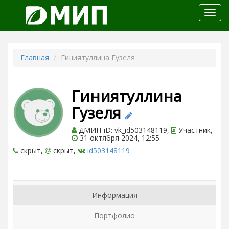
Откр
меню
Главная
Гиниятуллина Гузеля
Гиниятуллина
Гузеля
ДМИП-iD: vk_id503148119,
Участник,
31 октября 2024, 12:55
скрыт,
скрыт,
id503148119
Информация
Портфолио