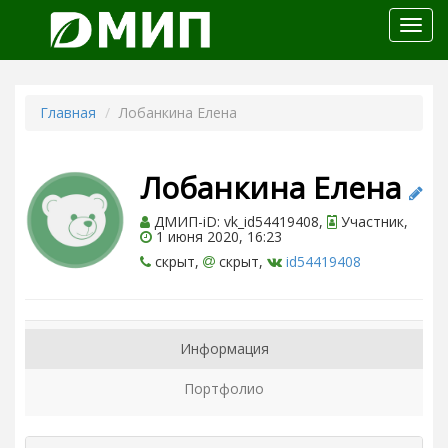
Откр
меню
Главная
Лобанкина Елена
Лобанкина Елена
ДМИП-iD: vk_id54419408,
Участник,
1 июня 2020, 16:23
скрыт,
скрыт,
id54419408
Информация
Портфолио