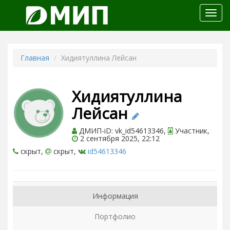
Откр
меню
Главная
Хидиятуллина Лейсан
Хидиятуллина
Лейсан
ДМИП-iD: vk_id54613346,
Участник,
2 сентября 2025, 22:12
скрыт,
скрыт,
id54613346
Информация
Портфолио