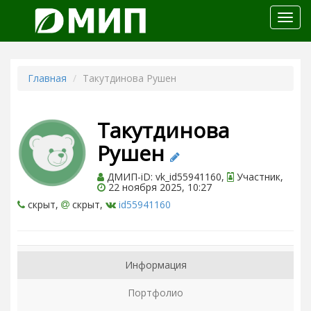
Откр
меню
Главная
Такутдинова Рушен
Такутдинова
Рушен
ДМИП-iD: vk_id55941160,
Участник,
22 ноября 2025, 10:27
скрыт,
скрыт,
id55941160
Информация
Портфолио