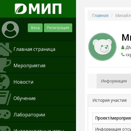
Главная
Михайл
Вход
Регистрация
М
ДМИ
Главная страница
ск
Мероприятия
Информация
Новости
Обучение
История участия
Лаборатории
Проект/мероприя
Информация отсут