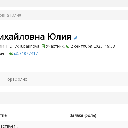
овна Юлия
ихайловна Юлия
П-iD: vk_iubarinova,
Участник,
2 сентября 2025, 19:53
рыт,
id591027417
Портфолио
тие
Заявка (роль)
ствует...