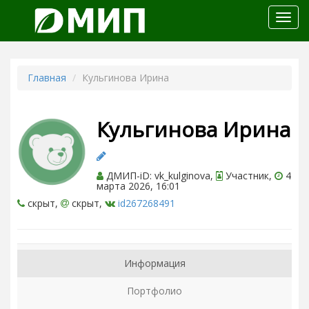
Откр
меню
Главная
Кульгинова Ирина
Кульгинова Ирина
ДМИП-iD: vk_kulginova,
Участник,
4
марта 2026, 16:01
скрыт,
скрыт,
id267268491
Информация
Портфолио