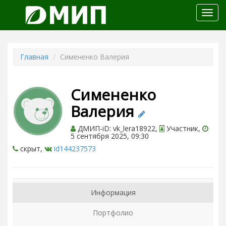
Откр
меню
Главная
Симененко Валерия
Симененко
Валерия
ДМИП-iD: vk_lera18922,
Участник,
5 сентября 2025, 09:30
скрыт,
id144237573
Информация
Портфолио